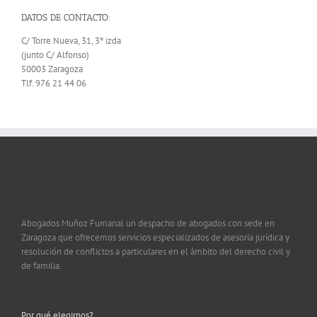
DATOS DE CONTACTO:
C/ Torre Nueva, 31, 3º izda
(junto C/ Alfonso)
50003 Zaragoza
Tlf. 976 21 44 06
Abogados Muñoz Fumanal un despacho de abogados con sede en
Zaragoza que ofrecemos servicios especializados de asesoría jurídica y
resolución de conflictos a particulares en el ámbito del derecho civil y
de familia.
Por qué elegirnos?