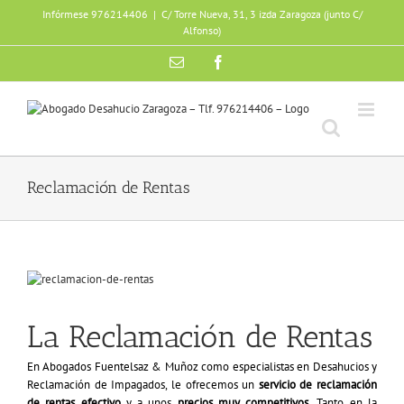
Skip
Infórmese 976214406
|
C/ Torre Nueva, 31, 3 izda Zaragoza (junto C/
to
Alfonso)
content
Email
Facebook
Reclamación de Rentas
La Reclamación de Rentas
En Abogados Fuentelsaz & Muñoz como especialistas en Desahucios y
Reclamación de Impagados, le ofrecemos un
servicio de reclamación
de rentas efectivo
y a unos
precios muy competitivos.
Tanto en la