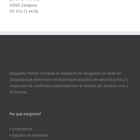
50003 Zaragoza
Tlf. 976 21 44 06
Abogados Muñoz Fumanal un despacho de abogados con sede en
Zaragoza que ofrecemos servicios especializados de asesoría jurídica y
resolución de conflictos a particulares en el ámbito del derecho civil y
de familia.
Por qué elegirnos?
• Experiencia
• Rapidez de respuesta