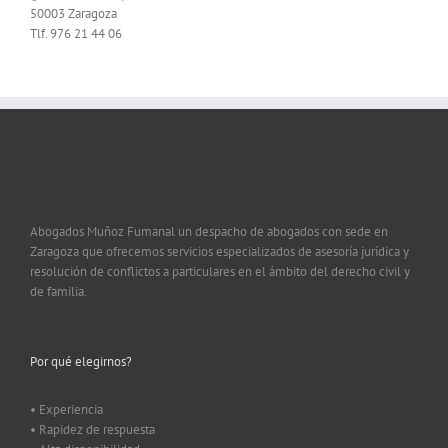
50003 Zaragoza
Tlf. 976 21 44 06
Abogados Muñoz Fumanal un despacho de abogados con sede en
Zaragoza que ofrecemos servicios especializados de asesoría jurídica y
resolución de conflictos a particulares en el ámbito del derecho civil y
de familia.
Por qué elegirnos?
• Experiencia
• Rapidez de respuesta