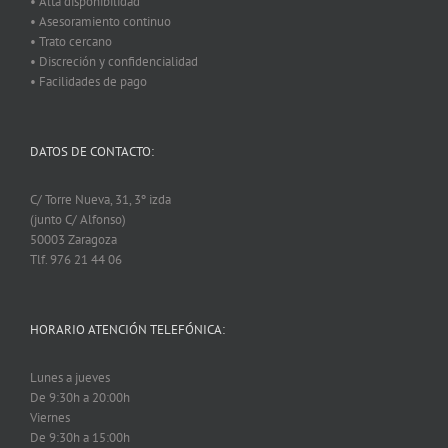
• Alta disponibilidad
• Asesoramiento continuo
• Trato cercano
• Discreción y confidencialidad
• Facilidades de pago
DATOS DE CONTACTO:
C/ Torre Nueva, 31, 3º izda
(junto C/ Alfonso)
50003 Zaragoza
Tlf. 976 21 44 06
HORARIO ATENCIÓN TELEFÓNICA:
Lunes a jueves
De 9:30h a 20:00h
Viernes
De 9:30h a 15:00h