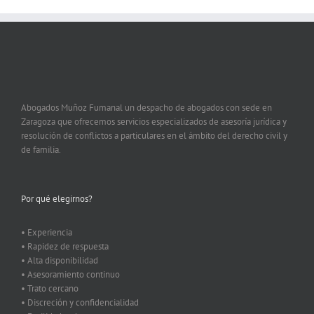
Abogados Muñoz Fumanal un despacho de abogados con sede en
Zaragoza que ofrecemos servicios especializados de asesoría jurídica y
resolución de conflictos a particulares en el ámbito del derecho civil y
de familia.
Por qué elegirnos?
• Experiencia
• Rapidez de respuesta
• Alta disponibilidad
• Asesoramiento continuo
• Trato cercano
• Discreción y confidencialidad