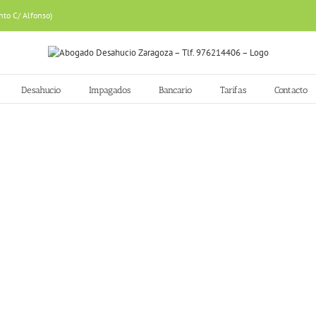
nto C/ Alfonso)
Desahucio
Impagados
Bancario
Tarifas
Contacto