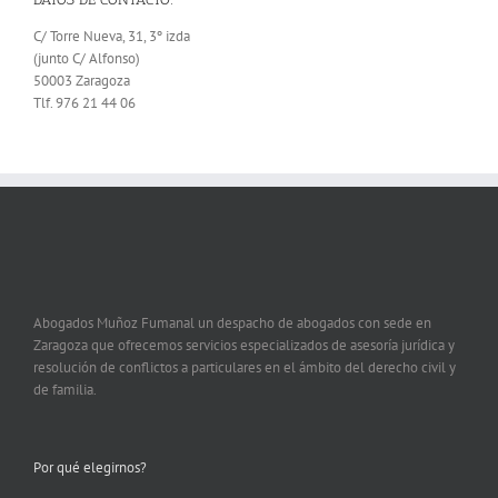
C/ Torre Nueva, 31, 3º izda
(junto C/ Alfonso)
50003 Zaragoza
Tlf. 976 21 44 06
Abogados Muñoz Fumanal un despacho de abogados con sede en
Zaragoza que ofrecemos servicios especializados de asesoría jurídica y
resolución de conflictos a particulares en el ámbito del derecho civil y
de familia.
Por qué elegirnos?