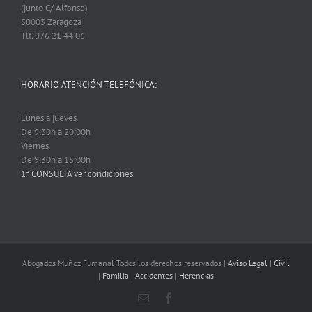
(junto C/ Alfonso)
50003 Zaragoza
Tlf. 976 21 44 06
HORARIO ATENCIÓN TELEFÓNICA:
Lunes a jueves
De 9:30h a 20:00h
Viernes
De 9:30h a 15:00h
1ª CONSULTA ver condiciones
Abogados Muñoz Fumanal Todos los derechos reservados |
Aviso Legal
|
Civil
|
Familia
|
Accidentes
|
Herencias
Email
Facebook