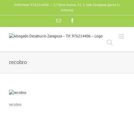
Skip
Infórmese 976214406
|
C/ Torre Nueva, 31, 3 izda Zaragoza (junto C/
to
Alfonso)
content
Email
Facebook
recobro
recobro