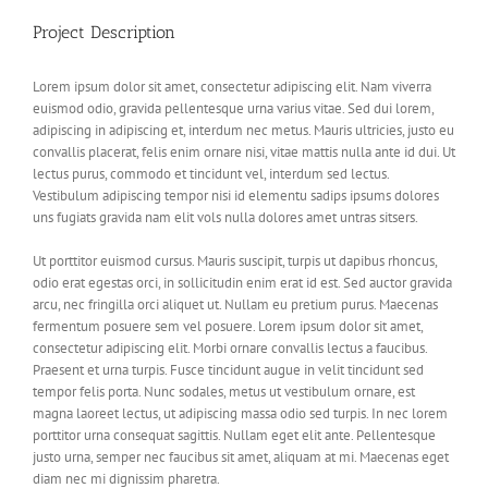
Project Description
Lorem ipsum dolor sit amet, consectetur adipiscing elit. Nam viverra
euismod odio, gravida pellentesque urna varius vitae. Sed dui lorem,
adipiscing in adipiscing et, interdum nec metus. Mauris ultricies, justo eu
convallis placerat, felis enim ornare nisi, vitae mattis nulla ante id dui. Ut
lectus purus, commodo et tincidunt vel, interdum sed lectus.
Vestibulum adipiscing tempor nisi id elementu sadips ipsums dolores
uns fugiats gravida nam elit vols nulla dolores amet untras sitsers.
Ut porttitor euismod cursus. Mauris suscipit, turpis ut dapibus rhoncus,
odio erat egestas orci, in sollicitudin enim erat id est. Sed auctor gravida
arcu, nec fringilla orci aliquet ut. Nullam eu pretium purus. Maecenas
fermentum posuere sem vel posuere. Lorem ipsum dolor sit amet,
consectetur adipiscing elit. Morbi ornare convallis lectus a faucibus.
Praesent et urna turpis. Fusce tincidunt augue in velit tincidunt sed
tempor felis porta. Nunc sodales, metus ut vestibulum ornare, est
magna laoreet lectus, ut adipiscing massa odio sed turpis. In nec lorem
porttitor urna consequat sagittis. Nullam eget elit ante. Pellentesque
justo urna, semper nec faucibus sit amet, aliquam at mi. Maecenas eget
diam nec mi dignissim pharetra.