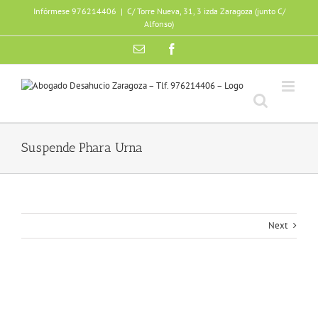
Skip
Infórmese 976214406
|
C/ Torre Nueva, 31, 3 izda Zaragoza (junto C/
to
Alfonso)
content
Email
Facebook
Suspende Phara Urna
Next
View
Larger
Image