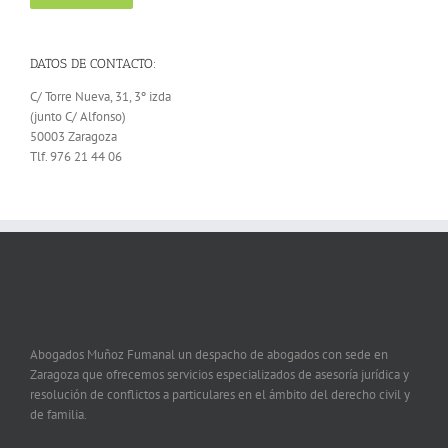
DATOS DE CONTACTO:
C/ Torre Nueva, 31, 3º izda
(junto C/ Alfonso)
50003 Zaragoza
Tlf. 976 21 44 06
Abogados Muñoz Fumanal un despacho de abogados con sede en
Zaragoza que ofrecemos servicios especializados de asesoría jurídica y
resolución de conflictos a particulares en el ámbito del derecho civil y
de familia.