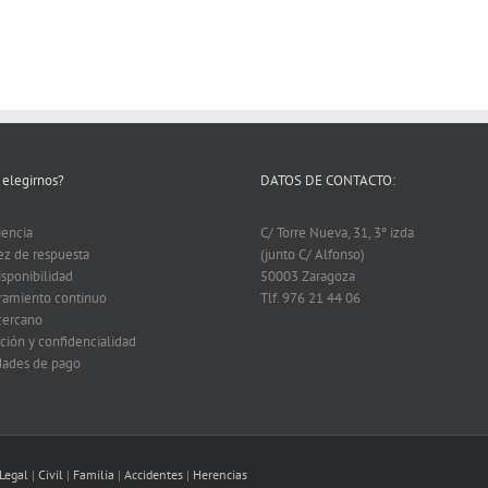
 elegirnos?
DATOS DE CONTACTO:
iencia
C/ Torre Nueva, 31, 3º izda
ez de respuesta
(junto C/ Alfonso)
isponibilidad
50003 Zaragoza
ramiento continuo
Tlf. 976 21 44 06
 cercano
ción y confidencialidad
idades de pago
 Legal
|
Civil
|
Familia
|
Accidentes
|
Herencias