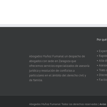
Por qué
• Exper
• Rapid
Abogados Muñoz Fumanal un despacho de
• Alta d
abogados con sede en Zaragoza que
• Aseso
ofrecemos servicios especializados de asesoría
• Trato
jurídica y resolución de conflictos a
• Discre
particulares en el ámbito del derecho civil y
• Facil
de familia.
Abogados Muñoz Fumanal Todos los derechos reservados |
Aviso