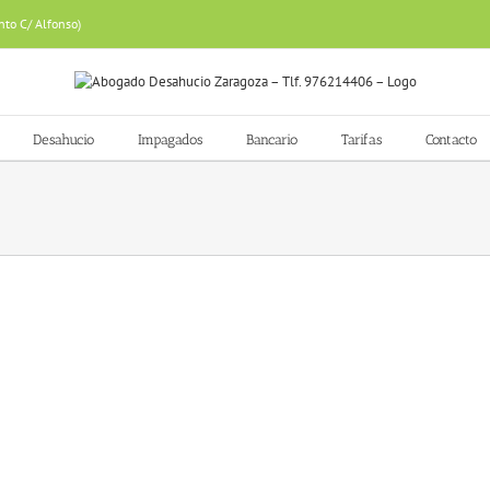
nto C/ Alfonso)
Desahucio
Impagados
Bancario
Tarifas
Contacto