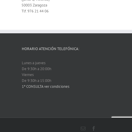
50003 Zaragoza
Tlf. 976 21 44 06
HORARIO ATENCIÓN TELEFÓNICA:
Lunes a jueves
De 9:30h a 20:00h
Viernes
De 9:30h a 15:00h
1ª CONSULTA ver condiciones
Email
Facebook