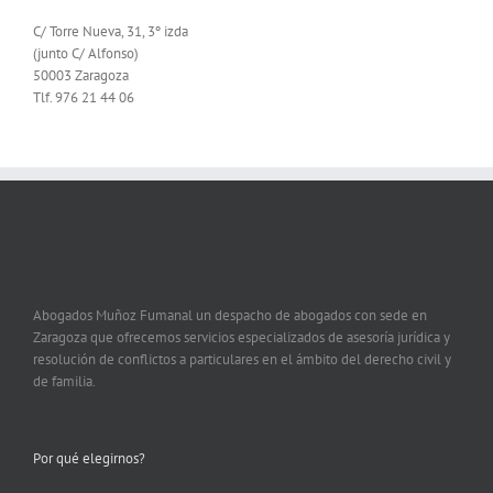
C/ Torre Nueva, 31, 3º izda
(junto C/ Alfonso)
50003 Zaragoza
Tlf. 976 21 44 06
Abogados Muñoz Fumanal un despacho de abogados con sede en
Zaragoza que ofrecemos servicios especializados de asesoría jurídica y
resolución de conflictos a particulares en el ámbito del derecho civil y
de familia.
Por qué elegirnos?