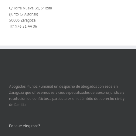
C/ Torre Nueva, 31, 3º izda
(junto C/ Alfonso)
50003 Zaragoza
Tlf. 976 21 44 06
Abogados Muñoz Fumanal un despacho de abogados con sede en
Zaragoza que ofrecemos servicios especializados de asesoría jurídica y
resolución de conflictos a particulares en el ámbito del derecho civil y
de familia.
Por qué elegirnos?