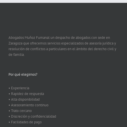
Abogados Muñoz Fumanal un despacho de abogados con sede en
Zaragoza que ofrecemos servicios especializados de asesoría jurídica y
resolución de conflictos a particulares en el ámbito del derecho civil y
de familia.
Por qué elegirnos?
• Experiencia
• Rapidez de respuesta
• Alta disponibilidad
• Asesoramiento continuo
• Trato cercano
• Discreción y confidencialidad
• Facilidades de pago