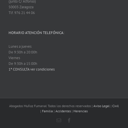
(junto C/ Alfonso)
50003 Zaragoza
Tlf. 976 21 44 06
HORARIO ATENCIÓN TELEFÓNICA:
Lunes a jueves
De 9:30h a 20:00h
Viernes
De 9:30h a 15:00h
1ª CONSULTA ver condiciones
Abogados Muñoz Fumanal Todos los derechos reservados |
Aviso Legal
|
Civil
|
Familia
|
Accidentes
|
Herencias
Email
Facebook