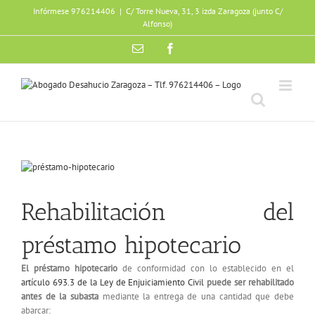
Skip
Infórmese 976214406
|
C/ Torre Nueva, 31, 3 izda Zaragoza (junto C/
to
Alfonso)
content
Email
Facebook
View
Larger
Image
Rehabilitación del
préstamo hipotecario
El préstamo hipotecario
de conformidad con lo establecido en el
artículo 693.3 de la Ley de Enjuiciamiento Civil
puede ser rehabilitado
antes de la subasta
mediante la entrega de una cantidad que debe
abarcar: