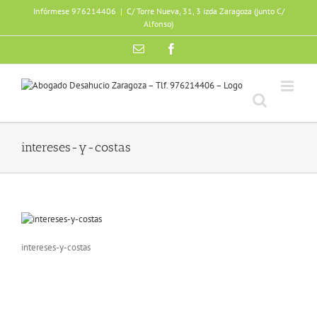
Skip
Infórmese 976214406
|
C/ Torre Nueva, 31, 3 izda Zaragoza (junto C/
to
Alfonso)
content
Email
Facebook
intereses-y-costas
intereses-y-costas