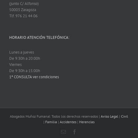
(junto C/ Alfonso)
50003 Zaragoza
Tlf. 976 21 44 06
HORARIO ATENCIÓN TELEFÓNICA:
Lunes a jueves
De 9:30h a 20:00h
Viernes
De 9:30h a 15:00h
1ª CONSULTA ver condiciones
Abogados Muñoz Fumanal Todos los derechos reservados |
Aviso Legal
|
Civil
|
Familia
|
Accidentes
|
Herencias
Email
Facebook