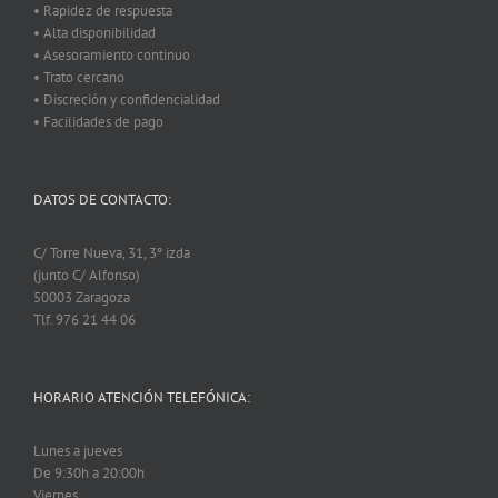
• Rapidez de respuesta
• Alta disponibilidad
• Asesoramiento continuo
• Trato cercano
• Discreción y confidencialidad
• Facilidades de pago
DATOS DE CONTACTO:
C/ Torre Nueva, 31, 3º izda
(junto C/ Alfonso)
50003 Zaragoza
Tlf. 976 21 44 06
HORARIO ATENCIÓN TELEFÓNICA:
Lunes a jueves
De 9:30h a 20:00h
Viernes