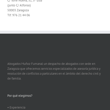
C/ Torre Nueva, 31, 3º izda
(junto C/ Alfonso)
50003 Zaragoza
Tlf. 976 21 44 06
Abogados Muñoz Fumanal un despacho de abogados con sede en
Zaragoza que ofrecemos servicios especializados de asesoría jurídica y
resolución de conflictos a particulares en el ámbito del derecho civil y
de familia.
Por qué elegirnos?
• Experiencia