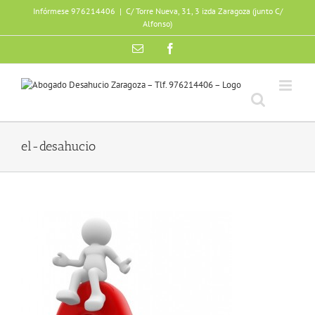
Skip
Infórmese 976214406
|
C/ Torre Nueva, 31, 3 izda Zaragoza (junto C/
to
Alfonso)
content
Email
Facebook
el-desahucio