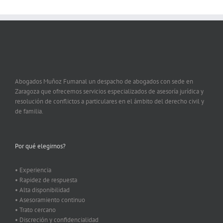
Abogados Muñoz Fumanal un despacho de abogados con sede en
Zaragoza que ofrecemos servicios especializados de asesoría jurídica y
resolución de conflictos a particulares en el ámbito del derecho civil y
de familia.
Por qué elegirnos?
• Experiencia
• Rapidez de respuesta
• Alta disponibilidad
• Asesoramiento continuo
• Trato cercano
• Discreción y confidencialidad