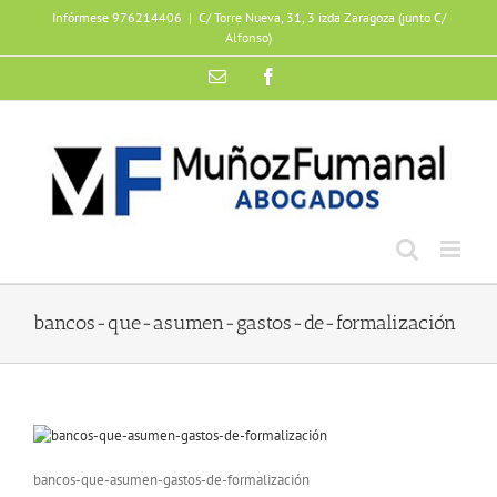
Skip
Infórmese 976214406
|
C/ Torre Nueva, 31, 3 izda Zaragoza (junto C/
to
Alfonso)
content
Email
Facebook
bancos-que-asumen-gastos-de-formalización
bancos-que-asumen-gastos-de-formalización