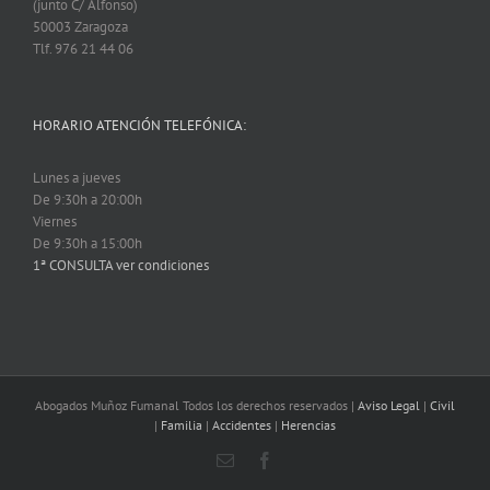
(junto C/ Alfonso)
50003 Zaragoza
Tlf. 976 21 44 06
HORARIO ATENCIÓN TELEFÓNICA:
Lunes a jueves
De 9:30h a 20:00h
Viernes
De 9:30h a 15:00h
1ª CONSULTA ver condiciones
Abogados Muñoz Fumanal Todos los derechos reservados |
Aviso Legal
|
Civil
|
Familia
|
Accidentes
|
Herencias
Email
Facebook