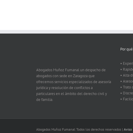
Por qué
• Exper
• Rapid
Abogados Muñoz Fumanal un despacho de
• Alta d
abogados con sede en Zaragoza que
• Aseso
ofrecemos servicios especializados de asesoría
• Trato
jurídica y resolución de conflictos a
• Discre
particulares en el ámbito del derecho civil y
• Facil
de familia.
Abogados Muñoz Fumanal Todos los derechos reservados |
Aviso