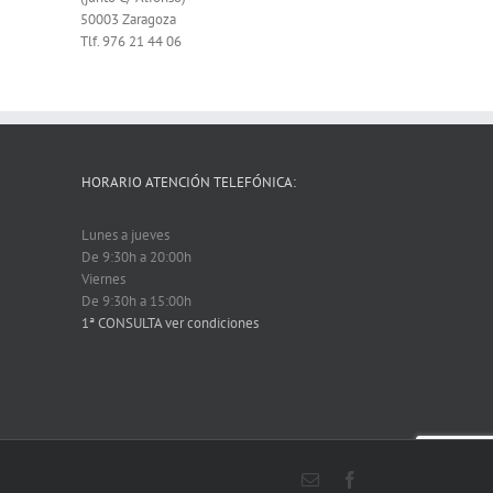
50003 Zaragoza
Tlf. 976 21 44 06
HORARIO ATENCIÓN TELEFÓNICA:
Lunes a jueves
De 9:30h a 20:00h
Viernes
De 9:30h a 15:00h
1ª CONSULTA ver condiciones
Email
Facebook