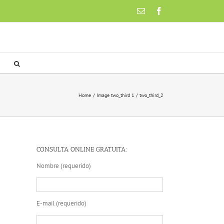
Email
Facebook
Home
Image two_third 1
two_third_2
CONSULTA ONLINE GRATUITA:
Nombre (requerido)
E-mail (requerido)