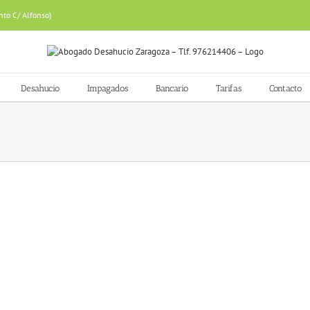
nto C/ Alfonso)
Desahucio
Impagados
Bancario
Tarifas
Contacto