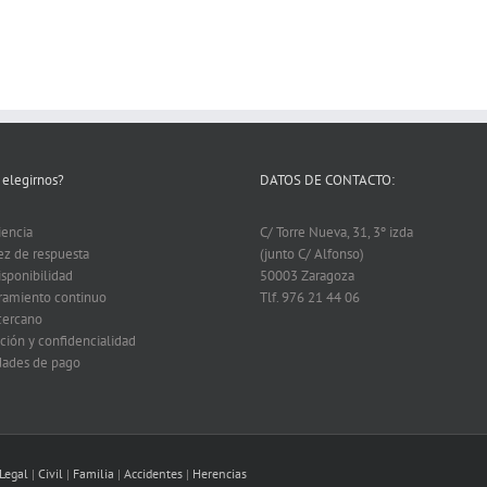
 elegirnos?
DATOS DE CONTACTO:
iencia
C/ Torre Nueva, 31, 3º izda
ez de respuesta
(junto C/ Alfonso)
isponibilidad
50003 Zaragoza
ramiento continuo
Tlf. 976 21 44 06
 cercano
ción y confidencialidad
idades de pago
 Legal
|
Civil
|
Familia
|
Accidentes
|
Herencias